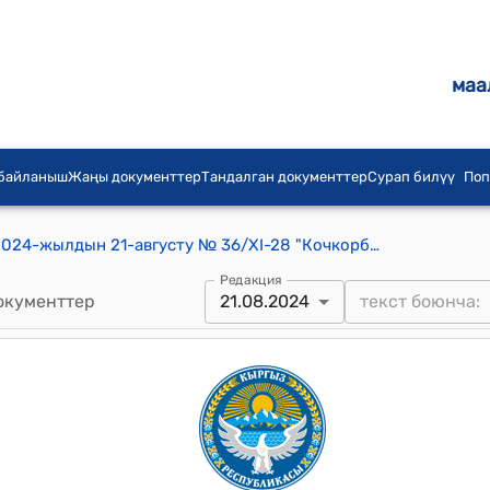
маа
 байланыш
Жаңы документтер
Тандалган документтер
Сурап билүү
Поп
Кочкорбаев айылдык кеңешинин 2024-жылдын 21-августу № 36/XI-28 "Кочкорбаев айылдык кеңешинин 2024-жылдын 18-апрелиндеги № 10/V-28 токтомуна өзгөртүү киргизүү жөнүндө" токтому
Редакция
окументтер
21.08.2024