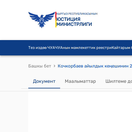
КЫРГЫЗ РЕСПУБЛИКАСЫНЫН
ЮСТИЦИЯ
МИНИСТРЛИГИ
Тез издөө ЧУА
ЧУАнын мамлекеттик реестри
Кайтарым
›
Башкы бет
Документ
Маалыматтар
Шилтеме д