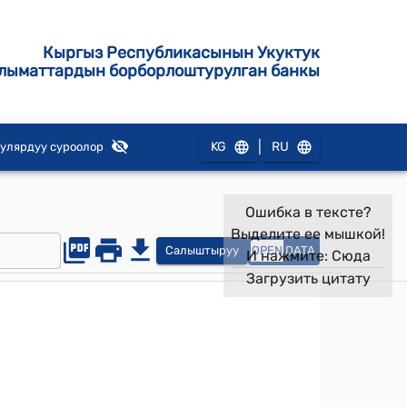
Кыргыз Республикасынын Укуктук
лыматтардын борборлоштурулган банкы
|
KG
RU
улярдуу суроолор
Ошибка в тексте?
Выделите ее мышкой!
Салыштыруу
OPEN
DATA
И нажмите:
Сюда
Загрузить цитату