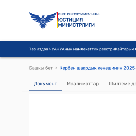
КЫРГЫЗ РЕСПУБЛИКАСЫНЫН
ЮСТИЦИЯ
МИНИСТРЛИГИ
Тез издөө ЧУА
ЧУАнын мамлекеттик реестри
Кайтарым
›
Башкы бет
Документ
Маалыматтар
Шилтеме д