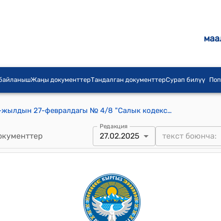
маа
 байланыш
Жаңы документтер
Тандалган документтер
Сурап билүү
Поп
Кербен шаардык кеңешинин 2025-жылдын 27-февралдагы № 4/8 "Салык кодексине өзгөртүү киргенине байланыштуу турак-жай имараттарына жана курулмаларына болгон мүлк салыгына ставкасын бекитип берүү жөнүндө" токтому
Редакция
окументтер
27.02.2025