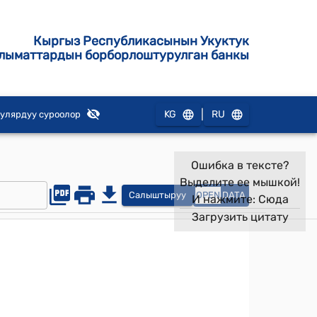
Кыргыз Республикасынын Укуктук
лыматтардын борборлоштурулган банкы
|
KG
RU
улярдуу суроолор
Ошибка в тексте?
Выделите ее мышкой!
Салыштыруу
OPEN
DATA
И нажмите:
Сюда
Загрузить цитату