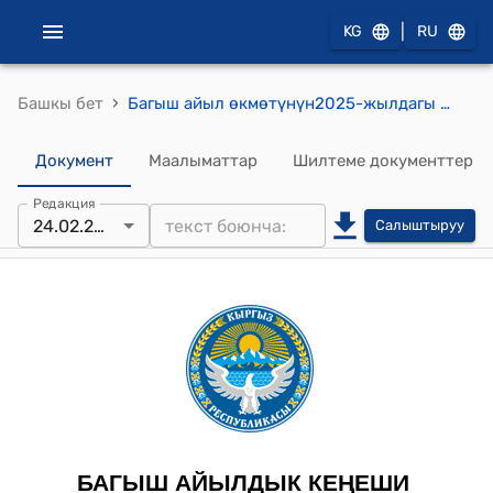
|
KG
RU
›
Башкы бет
Багыш айыл өкмөтүнүн2025-жылдагы 24-февралдагы "Багыш айыл өкмөтүнүн 2025-жылга киреше жана чыгашаларынын долбоорун бекитүү жөнүндө" токтому
Документ
Маалыматтар
Шилтеме документтер
Редакция
24.02.2025
Салыштыруу