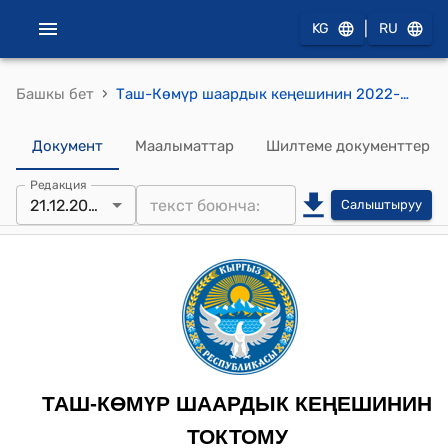
|
KG
RU
›
Башкы бет
Таш-Көмүр шаардык кеңешинин 2022-жылдын 21-декабрындагы № 2 «Шаардын жана шаарчалардын аймагында кышка карата аткарылган иштердин абалы жөнүндө» токтому
Документ
Маалыматтар
Шилтеме документтер
Редакция
21.12.2022
Салыштыруу