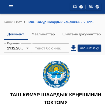
|
KG
RU
›
Башкы бет
Таш-Көмүр шаардык кеңешинин 2022-жылдын 21-декабрындагы № 10 «Таш-Көмүр шаардык депутаттар Кенешинин депутаты К.Сооронбаевдин 13.12.2022-жылдагы “Таш-Көмүр шаарында Ленин көчөсүндө жайгашкан сквердин багытын эс алуу багы (парк) деп өзгөртүү тууралуу” кайрылуусу жөнүндө» токтому
Документ
Маалыматтар
Шилтеме документтер
Редакция
21.12.2020
Салыштыруу