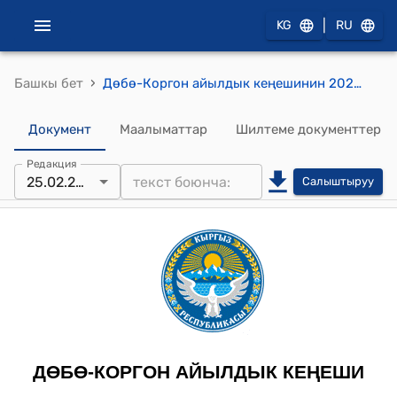
|
KG
RU
›
Башкы бет
Дөбө-Коргон айылдык кеңешинин 2025-жылдын 25-февралындагы №5-5 "Дөбө-Коргон айыл аймагынын айыл өкмөтүнө караштуу Кайрагач-Арык айыл тургунунун Кабулов Гайратжан Мамирович жазган арызын карап чыгуу жөнүндө" токтому.
Документ
Маалыматтар
Шилтеме документтер
Редакция
25.02.2025
Салыштыруу