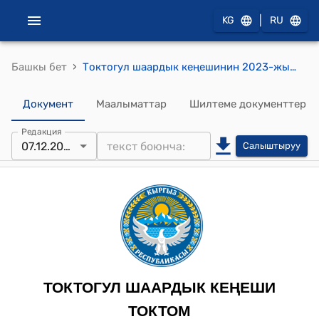
|
KG
RU
›
Башкы бет
Токтогул шаардык кеңешинин 2023-жылдын 7-декабрындагы № 53 "2024-2026-жылдарга Токтогул шаарынын бюджетинин киреше бөлүгүнүн түзүлүшүнүн болжолун кароо, бекитүү жөнүндө" токтому
Документ
Маалыматтар
Шилтеме документтер
Редакция
07.12.2023
Салыштыруу