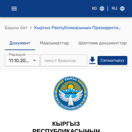
|
KG
RU
›
Башкы бет
Кыргыз Республикасынын Президентинин 2023-жылдын 11-октябрындагы ПТ № 199 (Кыргыз Республикасынын Президентинин 2023-жылдын 15-мартындагы № 43 тескемесине өзгөртүү киргизүү тууралуу) тескемеси
Документ
Маалыматтар
Шилтеме документтер
Редакция
11.10.2023
Салыштыруу