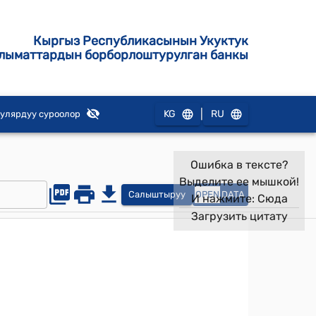
Кыргыз Республикасынын Укуктук
лыматтардын борборлоштурулган банкы
|
KG
RU
улярдуу суроолор
Ошибка в тексте?
Выделите ее мышкой!
Салыштыруу
OPEN
DATA
И нажмите:
Сюда
Загрузить цитату