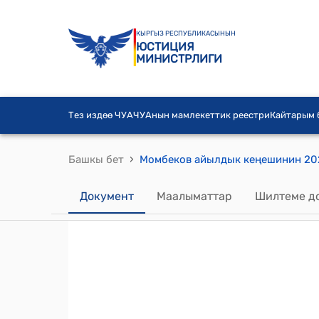
КЫРГЫЗ РЕСПУБЛИКАСЫНЫН
ЮСТИЦИЯ
МИНИСТРЛИГИ
Тез издөө ЧУА
ЧУАнын мамлекеттик реестри
Кайтарым
›
Башкы бет
Документ
Маалыматтар
Шилтеме д