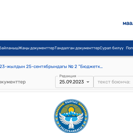
маа
 байланыш
Жаңы документтер
Тандалган документтер
Сурап билүү
Поп
Момбеков айылдык кеңешинин 2023-жылдын 25-сентябрындагы № 2 "Бюджетке өзгөртүүлөрдү киргизүү жөнүндө" токтому
Редакция
окументтер
25.09.2023