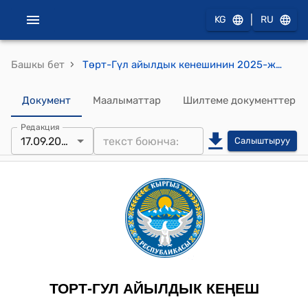
|
KG
RU
›
Башкы бет
Төрт-Гүл айылдык кенешинин 2025-жылдын 17-сентябрындагы №53 "Айыл чарба жерлеринин мамлекеттик фондунун жерлеринин ижара акысын өлчөмүн белгилөө жөнүндө" токтому
Документ
Маалыматтар
Шилтеме документтер
Редакция
17.09.2025
Салыштыруу