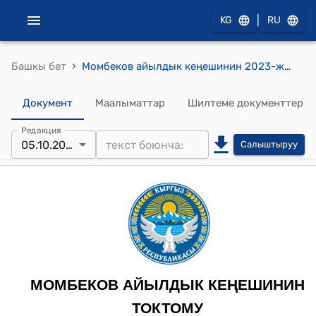
|
KG
RU
›
Башкы бет
Момбеков айылдык кеңешинин 2023-жылдын 5-октябрындагы № 2 "Момбеков айыл аймагынын Административдик аймактык реформалоо долбоорун кароо жөнүндө" токтому
Документ
Маалыматтар
Шилтеме документтер
Редакция
05.10.2023
Салыштыруу