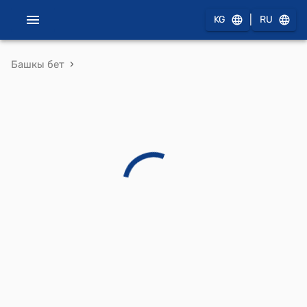
|
KG
RU
›
Башкы бет