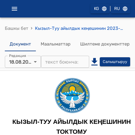
|
KG
RU
›
Башкы бет
Кызыл-Туу айылдык кеңешинин 2023-жылдын 18-августундагы № 15-4 “Жашасын-2 айылындагы ички көчөгө ысым ыйгаруу” жөнүндө" токтому
Документ
Маалыматтар
Шилтеме документтер
Редакция
18.08.2023
Салыштыруу