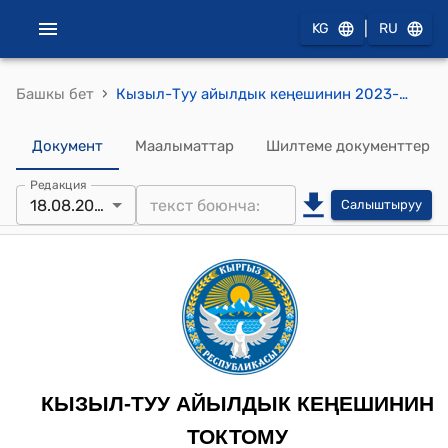
|
KG
RU
›
Башкы бет
Кызыл-Туу айылдык кеңешинин 2023-жылдын 18-августундагы № 15-9 “Таштак айылындагы 75 орундуу бала бакчаны пайдаланууга берүү” жөнүндө" токтому
Документ
Маалыматтар
Шилтеме документтер
Редакция
18.08.2023
Салыштыруу