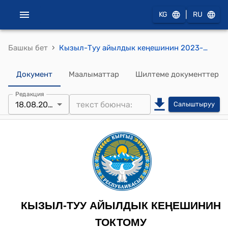
|
KG
RU
›
Башкы бет
Кызыл-Туу айылдык кеңешинин 2023-жылдын 18-августундагы № 15-18 “Жергиликтүу бюджеттен акча каражатын бөлүп берүү” жөнүндө токтому
Документ
Маалыматтар
Шилтеме документтер
Редакция
18.08.2023
Салыштыруу