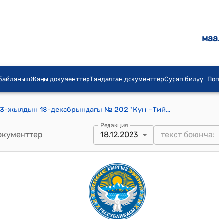
маа
 байланыш
Жаңы документтер
Тандалган документтер
Сурап билүү
Поп
Үч-Терек айылдык кеңешинин 2023-жылдын 18-декабрындагы № 202 "Күн –Тийбес участкасынан 0,40 га жайыт жер участогунун багытын өзгөртүүгө (трансформациялоого) макулдук берүү жөнүндө" токтому
Редакция
окументтер
18.12.2023