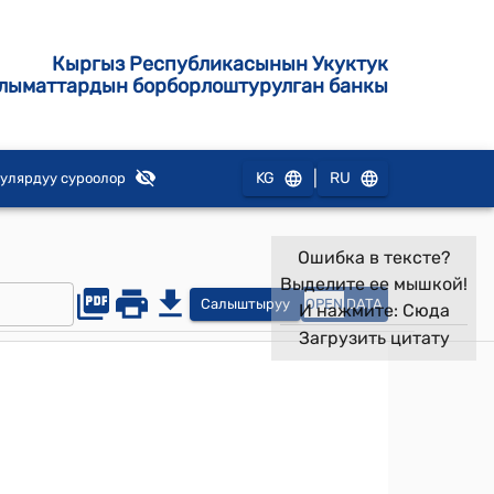
Кыргыз Республикасынын Укуктук
лыматтардын борборлоштурулган банкы
|
KG
RU
улярдуу суроолор
Ошибка в тексте?
Выделите ее мышкой!
Салыштыруу
OPEN
DATA
И нажмите:
Сюда
Загрузить цитату