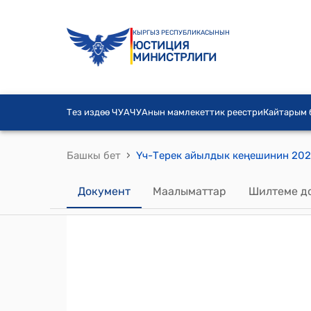
КЫРГЫЗ РЕСПУБЛИКАСЫНЫН
ЮСТИЦИЯ
МИНИСТРЛИГИ
Тез издөө ЧУА
ЧУАнын мамлекеттик реестри
Кайтарым
›
Башкы бет
Документ
Маалыматтар
Шилтеме д