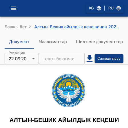
|
KG
RU
›
Башкы бет
Алтын-Бешик айылдык кенешинин 2025-жылдын 22-сентябрындагы №55 "Салык боюнча КЗ өлчөмун белгилөө жөнүндө" токтому
Документ
Маалыматтар
Шилтеме документтер
Редакция
22.09.2025
Салыштыруу