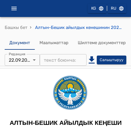
|
KG
RU
›
Башкы бет
Алтын-Бешик айылдык кенешинин 2025-жылдын 22-сентябрындагы №56 "Жер аянтын которууга (трансформациялоо ) макулдук берүү жѳнүндѳ" токтому.
Документ
Маалыматтар
Шилтеме документтер
Редакция
22.09.2025
Салыштыруу