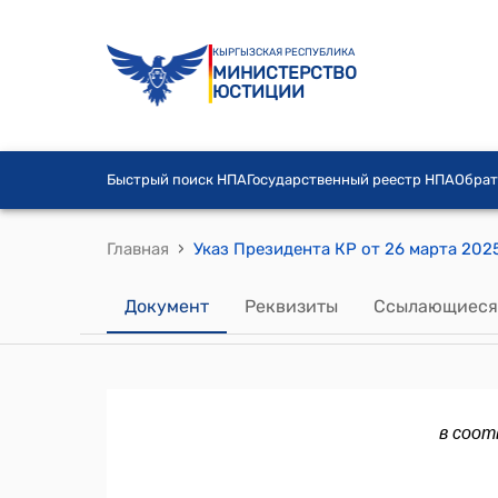
КЫРГЫЗСКАЯ РЕСПУБЛИКА
МИНИСТЕРСТВО
ЮСТИЦИИ
Быстрый поиск НПА
Государственный реестр НПА
Обрат
›
Главная
Документ
Реквизиты
Ссылающиеся