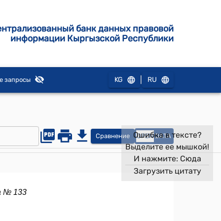
ентрализованный банк данных правовой
информации Кыргызской Республики
|
KG
RU
е запросы
Ошибка в тексте?
Сравнение
OPEN
DATA
Выделите ее мышкой!
И нажмите:
Сюда
Загрузить цитату