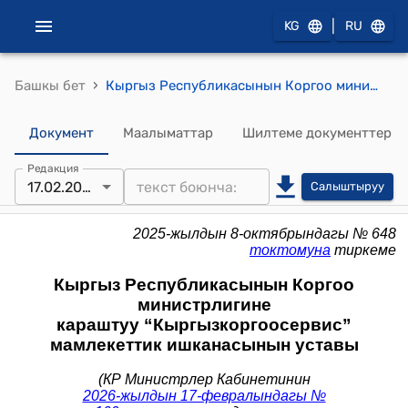
|
KG
RU
›
Башкы бет
Кыргыз Республикасынын Коргоо министрлигине караштуу “Кыргызкоргоосервис” мамлекеттик ишканасынын уставы (Кыргыз Республикасынын Министрлер Кабинетинин 2025-жылдын 8-октябрындагы № 648 токтомуна тиркеме)
Документ
Маалыматтар
Шилтеме документтер
Редакция
17.02.2026
Салыштыруу