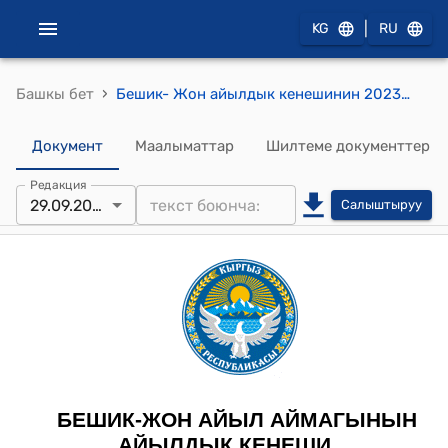
|
KG
RU
›
Башкы бет
Бешик- Жон айылдык кенешинин 2023-жылдын 29-сентябрындагы № 4 "Бешик-Жон айылындагы Ботобаев Арстанбек көчөсүнө трансформатор орнотуу жөнүндө" токтому
Документ
Маалыматтар
Шилтеме документтер
Редакция
29.09.2023
Салыштыруу