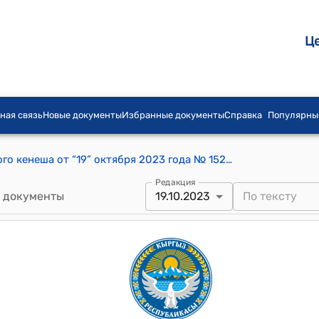
Ц
ная связь
Новые документы
Избранные документы
Справка
Популярны
Постановление Беловодского айылного кенеша от “19” октября 2023 года № 152 «Об изменении целевого назначения земельного участка»
Редакция
 документы
19.10.2023