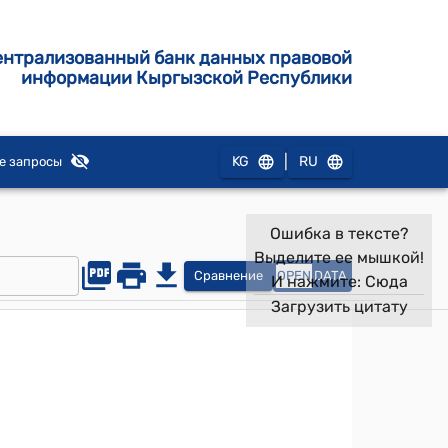
ентрализованный банк данных правовой
информации Кыргызской Республики
|
KG
RU
е запросы
Ошибка в тексте?
Выделите ее мышкой!
Сравнение
OPEN
DATA
И нажмите:
Сюда
Загрузить цитату