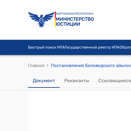
КЫРГЫЗСКАЯ РЕСПУБЛИКА
МИНИСТЕРСТВО
ЮСТИЦИИ
Быстрый поиск НПА
Государственный реестр НПА
Обрат
›
Главная
Документ
Реквизиты
Ссылающиеся