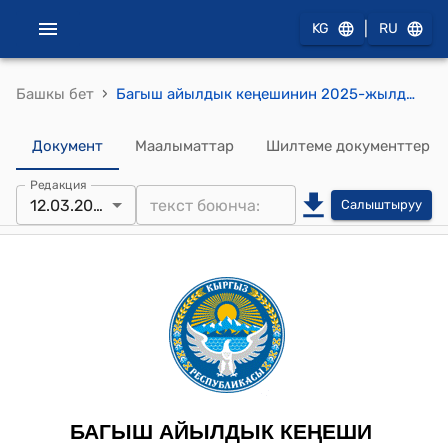
|
KG
RU
›
Башкы бет
Багыш айылдык кеңешинин 2025-жылдын 12-мартындагы №5 «Багыш айыл ѳкмѳтүнѳ караштуу №54-контурунда жайгашкан 60 гектар сугат жерди Багыш айыл ѳкмѳтүнѳ ѳткѳрүп берүү жөнүндө» токтому
Документ
Маалыматтар
Шилтеме документтер
Редакция
12.03.2025
Салыштыруу