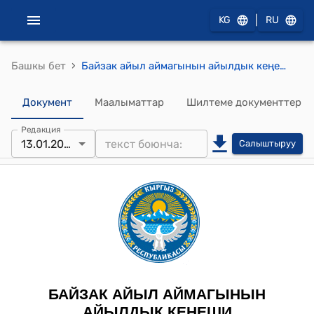
|
KG
RU
›
Башкы бет
Байзак айыл аймагынын айылдык кеңешинин 2023-жылдын 13-январындагы № 18 "Байзак айыл аймагындагы “Жайыт пайдалануучулар бирикмесин” “Токтомуш” СПАсынын 18 каналын “Таза Кайырма” муниципалдык ишканасынын алдына бириктирүү жөнүндө" токтому
Документ
Маалыматтар
Шилтеме документтер
Редакция
13.01.2023
Салыштыруу