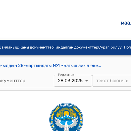
маа
 байланыш
Жаңы документтер
Тандалган документтер
Сурап билүү
Поп
Багыш айылдык кеңешинин 2025-жылдын 28-мартындагы №1 «Багыш айыл ѳкмѳтүнѳ караштуу айылдардагы кожолуктардан таштандыларды чыгарууга, таза сууга тариф бекитип берүү жөнүндө» токтому
Редакция
окументтер
28.03.2025