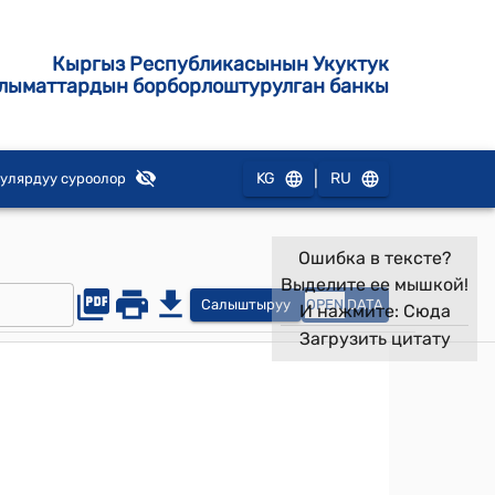
Кыргыз Республикасынын Укуктук
лыматтардын борборлоштурулган банкы
|
KG
RU
улярдуу суроолор
Ошибка в тексте?
Выделите ее мышкой!
Салыштыруу
OPEN
DATA
И нажмите:
Сюда
Загрузить цитату