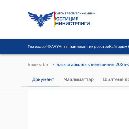
КЫРГЫЗ РЕСПУБЛИКАСЫНЫН
ЮСТИЦИЯ
МИНИСТРЛИГИ
Тез издөө ЧУА
ЧУАнын мамлекеттик реестри
Кайтарым
›
Башкы бет
Документ
Маалыматтар
Шилтеме д