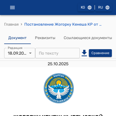
|
KG
RU
›
Главная
Постановление Жогорку Кенеша КР от 18 сентября 2025 года № 3418-VII "О принятии в первом чтении проекта Закона Кыргызской Республики "О ратификации Соглашения на базе Конвенции Организации Объединенных Наций по морскому праву о сохранении и устойчивом использовании морского биологического разнообразия в районах за пределами действия национальной юрисдикции, подписанного 17 июля 2025 года"
Документ
Реквизиты
Ссылающиеся документы
Редакция
18.09.2025
Сравнение
25.10.2025