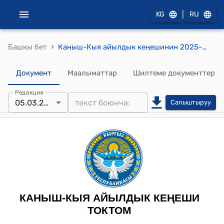
|
KG
RU
›
Башкы бет
Каныш-Кыя айылдык кеңешинин 2025-жылдын 5-мартындагы №5«Каныш-Кыя айыл аймагынын айылдык кенешинин Типтүү этика кодексин бекитүү жөнүндө» токтому
Документ
Маалыматтар
Шилтеме документтер
Редакция
05.03.2025
Салыштыруу