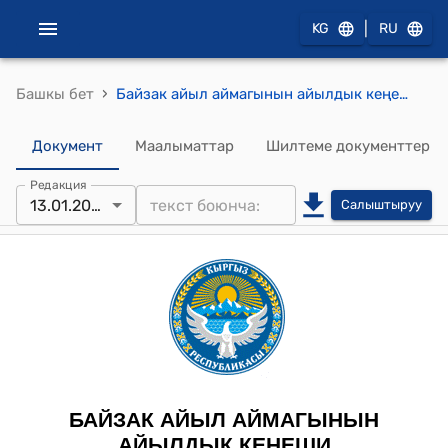
|
KG
RU
›
Башкы бет
Байзак айыл аймагынын айылдык кеңешинин 2023-жылдын 13-январындагы № 18/4 "Байзак айыл аймагынын территориясындагы ирригациялык курулмаларды муниципалдык менчикке кабыл алуу жөнүндө" токтому
Документ
Маалыматтар
Шилтеме документтер
Редакция
13.01.2023
Салыштыруу