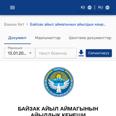
|
KG
RU
›
Башкы бет
Байзак айыл аймагынын айылдык кеңешинин 2023-жылдын 13-январындагы № 18/5 "Социалдык шаарча куруу үчүн жер аянтын бөлүп берүү жөнүндө" токтому
Документ
Маалыматтар
Шилтеме документтер
Редакция
13.01.2023
Салыштыруу