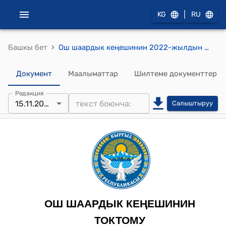
|
KG
RU
›
Башкы бет
Ош шаардык кеңешинин 2022-жылдын 15-ноябрындагы № 85 "Ош шаарынын мэриясынын 2022-2025-жылдарга карата Мамлекеттик социалдык заказ боюнча Программасын бекитүү жөнүндө" токтому
Документ
Маалыматтар
Шилтеме документтер
Редакция
15.11.2022
Салыштыруу