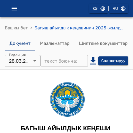
|
KG
RU
›
Башкы бет
Багыш айылдык кеңешинин 2025-жылдын 28-мартындагы №7 «Багыш айыл аймагындагы Кочкор-Дѳбѳ участкасындагы №17-контурда жайгашкан 4 гектар чѳп орок жерди жана №24-контурдагы 3 гектар жайыт жердин категориясын ѳзгѳртүүгѳ макулдук берүү жөнүндө» токтому
Документ
Маалыматтар
Шилтеме документтер
Редакция
28.03.2025
Салыштыруу