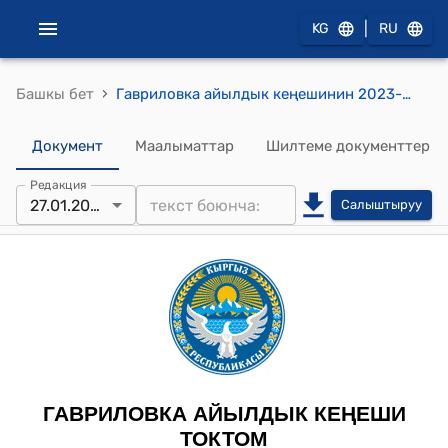
|
KG
RU
›
Башкы бет
Гавриловка айылдык кеңешинин 2023-жылдын 27-январындагы № 6 "Жер участогун трансформациялоо боюнча Гавриловка айылдык кеңешинин мыйзамдуулукту, укук тартибин сактоо, жарандардын укуктарын жана кызыкчылыктарын коргоо, архитектура, айыл чарба, курулуш, транспорт жана экология боюнча туруктуу комиссиясынын чечимин бекитүү тууралуу" токтому
Документ
Маалыматтар
Шилтеме документтер
Редакция
27.01.2023
Салыштыруу