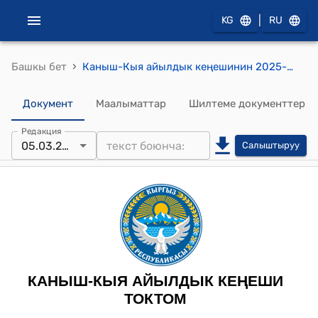
|
KG
RU
›
Башкы бет
Каныш-Кыя айылдык кеңешинин 2025-жылдын 5-мартындагы №7 «Жардам сурап кайрылган жарандардын кайрылуулары жөнүндө» токтому
Документ
Маалыматтар
Шилтеме документтер
Редакция
05.03.2025
Салыштыруу