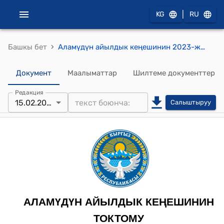
|
KG
RU
›
Башкы бет
Аламүдүн айылдык кеңешинин 2023-жылдын 15-февралындагы №138-28 "Чүй облусунун Аламүдүн районунун Аламүдүн айыл аймагынын "Коомдук алдын алуу борборунун" уставы бекитүү жөнүндө" токтому
Документ
Маалыматтар
Шилтеме документтер
Редакция
15.02.2023
Салыштыруу