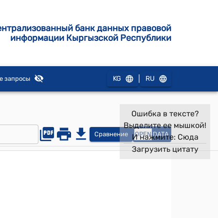
ентрализованный банк данных правовой
информации Кыргызской Республики
|
KG
RU
е запросы
Ошибка в тексте?
Выделите ее мышкой!
Сравнение
OPEN
DATA
И нажмите:
Сюда
Загрузить цитату