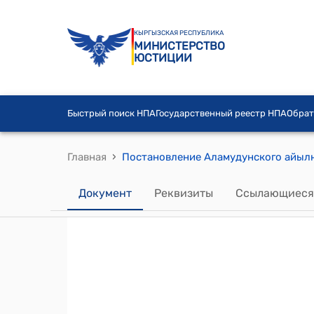
КЫРГЫЗСКАЯ РЕСПУБЛИКА
МИНИСТЕРСТВО
ЮСТИЦИИ
Быстрый поиск НПА
Государственный реестр НПА
Обрат
›
Главная
Документ
Реквизиты
Ссылающиеся