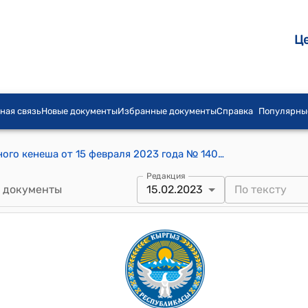
Ц
ная связь
Новые документы
Избранные документы
Справка
Популярны
Постановление Аламудунского айылного кенеша от 15 февраля 2023 года № 140-28 "Об утверждении Положение “О порядке участия органов местного самоуправления Аламудунского айылного аймака в предоставлении социальной помощи на основе социального контракта”
Редакция
 документы
15.02.2023