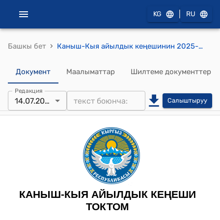
|
KG
RU
›
Башкы бет
Каныш-Кыя айылдык кеңешинин 2025-жылдын 14-июлундагы №1 «Чаткал райондук өнүктүрүү фондуна сунуштоо жөнүндө» токтому
Документ
Маалыматтар
Шилтеме документтер
Редакция
14.07.2025
Салыштыруу