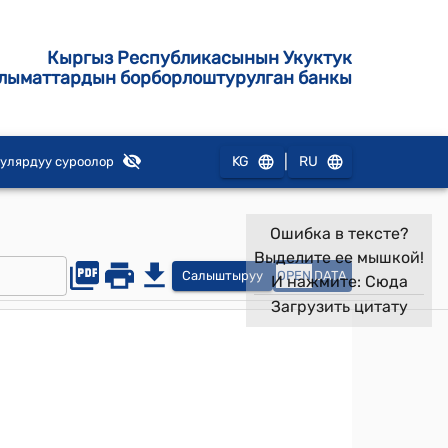
Кыргыз Республикасынын Укуктук
лыматтардын борборлоштурулган банкы
|
KG
RU
улярдуу суроолор
Ошибка в тексте?
Выделите ее мышкой!
Салыштыруу
OPEN
DATA
И нажмите:
Сюда
Загрузить цитату