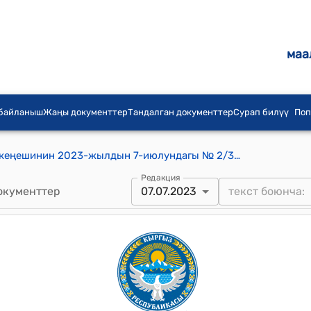
маа
 байланыш
Жаңы документтер
Тандалган документтер
Сурап билүү
Поп
Байзак айыл аймагынын айылдык кеңешинин 2023-жылдын 7-июлундагы № 2/3 "Туруктуу комиссиялардын мүчөлөрүн бекитүү жөнүндө" токтому
Редакция
окументтер
07.07.2023