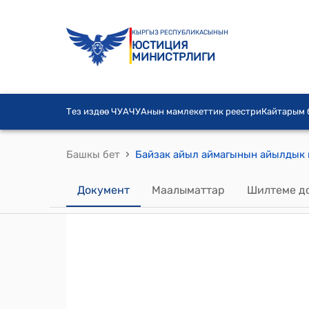
КЫРГЫЗ РЕСПУБЛИКАСЫНЫН
ЮСТИЦИЯ
МИНИСТРЛИГИ
Тез издөө ЧУА
ЧУАнын мамлекеттик реестри
Кайтарым
›
Башкы бет
Документ
Маалыматтар
Шилтеме д