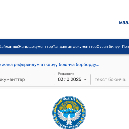
маа
 байланыш
Жаңы документтер
Тандалган документтер
Сурап билүү
Поп
Кыргыз Республикасынын Шайлоо жана референдум өткөрүү боюнча борбордук комиссиясынын 2025 жылдын 3-октябры № 92 "Кыргыз Республикасынын Жогорку Кеңешинин депутаттарын мөөнөтүнөн мурда шайлоого катышуучу талапкерлердин, саясий партиялардын шайлоо фонддорунун атайын эсептерин ачуу үчүн банктык мекемелерди аныктоо жөнүндө" токтому
Редакция
окументтер
03.10.2025