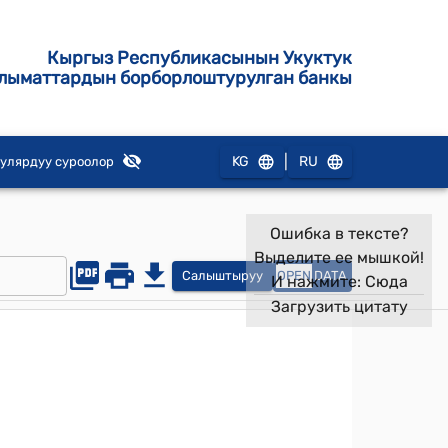
Кыргыз Республикасынын Укуктук
лыматтардын борборлоштурулган банкы
|
KG
RU
улярдуу суроолор
Ошибка в тексте?
Выделите ее мышкой!
Салыштыруу
OPEN
DATA
И нажмите:
Сюда
Загрузить цитату