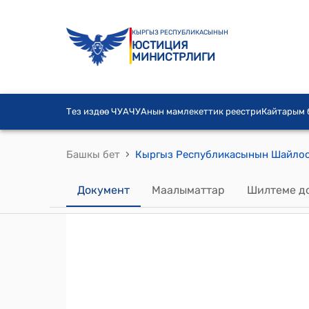
КЫРГЫЗ РЕСПУБЛИКАСЫНЫН
ЮСТИЦИЯ
МИНИСТРЛИГИ
Тез издөө ЧУА
ЧУАнын мамлекеттик реестри
Кайтарым
›
Башкы бет
Документ
Маалыматтар
Шилтеме д