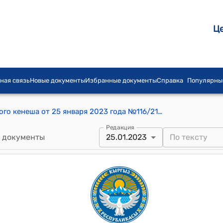
Ц
ная связь
Новые документы
Избранные документы
Справка
Популярны
Постановление Токмокского городского кенеша от 25 января 2023 года №116/21-5 "О досрочном прекращении полномочий депутата Токмокского городского кенеша"
Редакция
 документы
25.01.2023