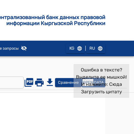
ентрализованный банк данных правовой
информации Кыргызской Республики
|
KG
RU
е запросы
Ошибка в тексте?
Выделите ее мышкой!
Сравнение
OPEN
DATA
И нажмите:
Сюда
Загрузить цитату