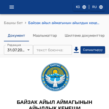
|
KG
RU
›
Башкы бет
Байзак айыл аймагынын айылдык кеңешинин 2023-жылдын 31-июлундагы № 3/3 "Байзак айыл аймагынын айыл өкмөтүнүн 2023-жылга бекитилген бюджетине өзгөртүү киргизүү жөнүндө" токтому
Документ
Маалыматтар
Шилтеме документтер
Редакция
31.07.2023
Салыштыруу