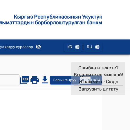
Кыргыз Республикасынын Укуктук
лыматтардын борборлоштурулган банкы
|
KG
RU
улярдуу суроолор
Ошибка в тексте?
Выделите ее мышкой!
Салыштыруу
OPEN
DATA
И нажмите:
Сюда
Загрузить цитату