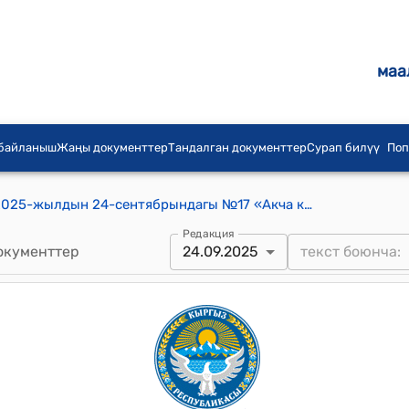
маа
 байланыш
Жаңы документтер
Тандалган документтер
Сурап билүү
Поп
Каныш-Кыя айылдык кеңешинин 2025-жылдын 24-сентябрындагы №17 «Акча каражатын жумшоого уруксат берүү жөнүндө» токтому
Редакция
окументтер
24.09.2025