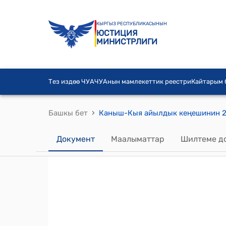
КЫРГЫЗ РЕСПУБЛИКАСЫНЫН
ЮСТИЦИЯ
МИНИСТРЛИГИ
Тез издөө ЧУА
ЧУАнын мамлекеттик реестри
Кайтарым
›
Башкы бет
Документ
Маалыматтар
Шилтеме д