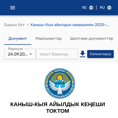
|
KG
RU
›
Башкы бет
Каныш-Кыя айылдык кеңешинин 2025-жылдын 24-сентябрындагы №23 «Жайыт жерлери категориясынан Айыл чарба багытынын айдоо жерлери категориясына которуу жөнүндө» токтому
Документ
Маалыматтар
Шилтеме документтер
Редакция
24.09.2025
Салыштыруу