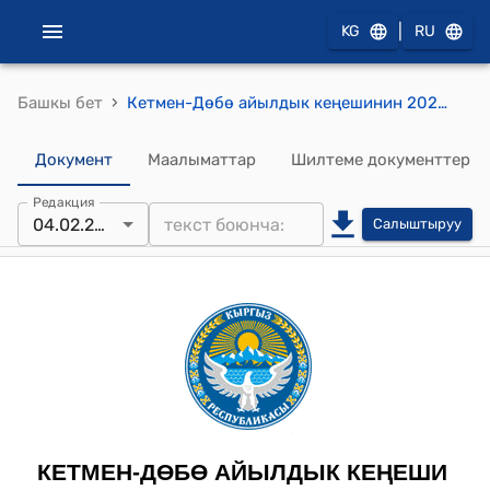
|
KG
RU
›
Башкы бет
Кетмен-Дөбө айылдык кеңешинин 2025-жылдын 4-февралындагы №32 «Кетмен-Дөбө айыл аймагынын зоналдык коэффициентин бекитүү жөнүндө» токтому
Документ
Маалыматтар
Шилтеме документтер
Редакция
04.02.2025
Салыштыруу