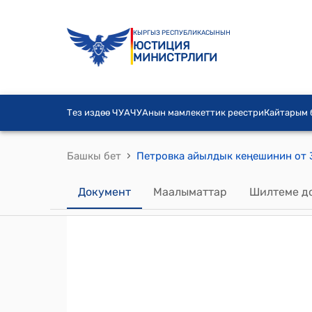
КЫРГЫЗ РЕСПУБЛИКАСЫНЫН
ЮСТИЦИЯ
МИНИСТРЛИГИ
Тез издөө ЧУА
ЧУАнын мамлекеттик реестри
Кайтарым
›
Башкы бет
Документ
Маалыматтар
Шилтеме д