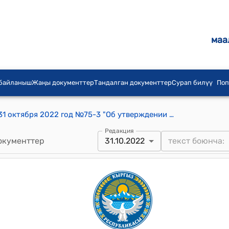
маа
 байланыш
Жаңы документтер
Тандалган документтер
Сурап билүү
Поп
Петровка айылдык кеңешинин от 31 октября 2022 год №75-3 "Об утверждении делегатов на местный курултай по Петровскому айылному аймаку" токтому
Редакция
окументтер
31.10.2022