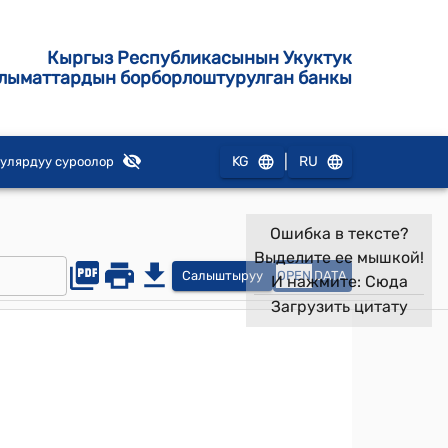
Кыргыз Республикасынын Укуктук
лыматтардын борборлоштурулган банкы
|
KG
RU
улярдуу суроолор
Ошибка в тексте?
Выделите ее мышкой!
Салыштыруу
OPEN
DATA
И нажмите:
Сюда
Загрузить цитату