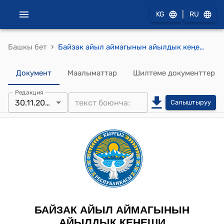
|
KG
RU
›
Башкы бет
Байзак айыл аймагынын айылдык кеңешинин 2023-жылдын 30-ноябрындагы № 6/10 "Байзак айыл аймагынын айыл өкмөтүнүн жергиликтүү бюджетинин 2023-жылдын 9 айынын киреше жана чыгаша бөлүгүнүн аткарылышы жөнүндө" токтому
Документ
Маалыматтар
Шилтеме документтер
Редакция
30.11.2023
Салыштыруу