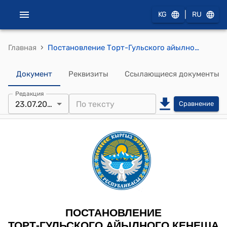
|
KG
RU
›
Главная
Постановление Торт-Гульского айылного кенеша от 23 июля 2025 года № 46-6 "О создании комиссии по переименованию Общеобразовательных учреждений Торт-Гульского айылного аймака"
Документ
Реквизиты
Ссылающиеся документы
Редакция
23.07.2025
Сравнение