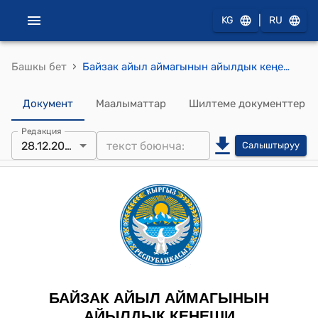
|
KG
RU
›
Башкы бет
Байзак айыл аймагынын айылдык кеңешинин 2023-жылдын 28-декабрындагы № 7/2 "Байзак айыл аймагындагы Таш-Арык участкасындагы аталган көчөлөрдүн аттарын бекитүү жөнүндө" токтому
Документ
Маалыматтар
Шилтеме документтер
Редакция
28.12.2023
Салыштыруу