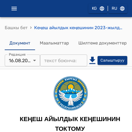
|
KG
RU
›
Башкы бет
Кеңеш айылдык кеңешинин 2023-жылдын 16-августундагы 20-3 "Кеңеш айыл аймагына караштуу жайытка жана айыл чарбасына тиешелүү жер участокторун “Айыл чарба багытындагы жерлери” категориясынан “Өнөр жайдын, транспорттун, байланыштын, энергетиканын, коргонуунун жана башка багыттагы жерлер” категориясына которууга макулдук берүү жөнүндө" токтому
Документ
Маалыматтар
Шилтеме документтер
Редакция
16.08.2023
Салыштыруу