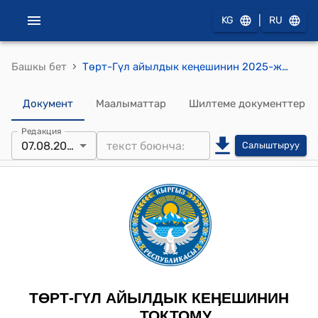
|
KG
RU
›
Башкы бет
Төрт-Гүл айылдык кеңешинин 2025-жылдын 7-августундагы № 50-4 "Төрт-Гүл айыл аймагынын аксакалдар сотунун курамын жана Жобосун бекитүү жөнүндө" токтому
Документ
Маалыматтар
Шилтеме документтер
Редакция
07.08.2025
Салыштыруу