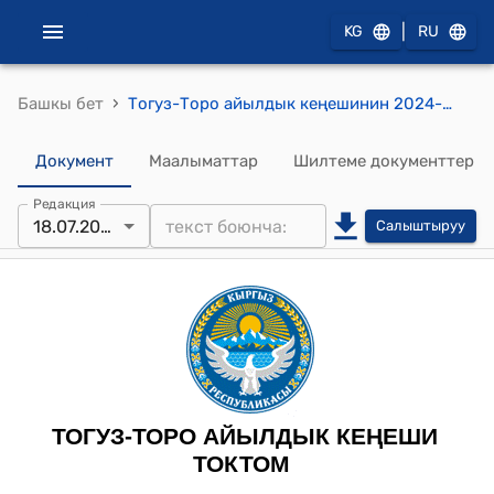
|
KG
RU
›
Башкы бет
Тогуз-Торо айылдык кеңешинин 2024-жылдын 18-июлдагы №41 " Муниципалдык менчиктин реестрин бекитүү жөнүндө" токтому
Документ
Маалыматтар
Шилтеме документтер
Редакция
18.07.2024
Салыштыруу